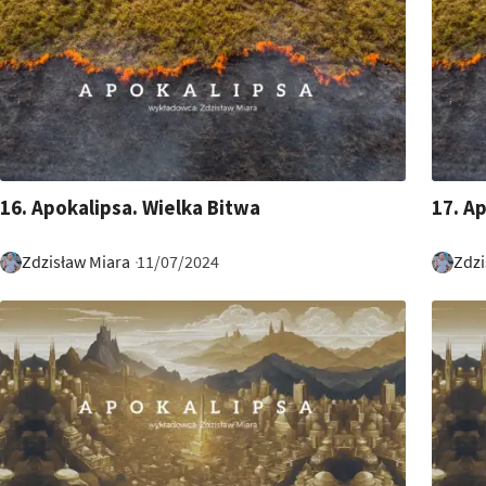
7:26
19:39
16. Apokalipsa. Wielka Bitwa
17. A
Zdzisław Miara
Zdzi
11/07/2024