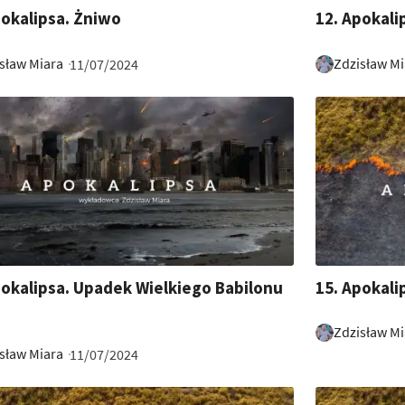
17:21
pokalipsa. Żniwo
12. Apokal
sław Miara
Zdzisław Mi
11/07/2024
29:30
pokalipsa. Upadek Wielkiego Babilonu
15. Apokali
Zdzisław Mi
sław Miara
11/07/2024