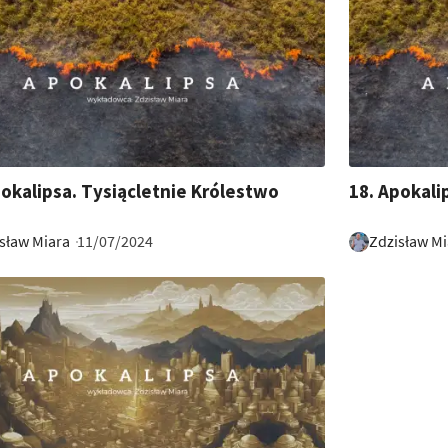
12:35
pokalipsa. Tysiącletnie Królestwo
18. Apokali
sław Miara
Zdzisław Mi
11/07/2024