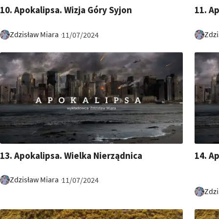
31:58
7:08
10. Apokalipsa. Wizja Góry Syjon
11. A
Zdzisław Miara
Zdzi
11/07/2024
12:01
15:32
13. Apokalipsa. Wielka Nierządnica
14. A
Zdzisław Miara
11/07/2024
Zdzi