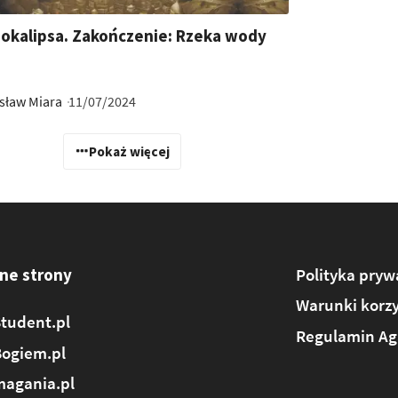
pokalipsa. Zakończenie: Rzeka wody
sław Miara
11/07/2024
Pokaż więcej
ne strony
Polityka pryw
Warunki korzy
tudent.pl
Regulamin Ag
Bogiem.pl
agania.pl