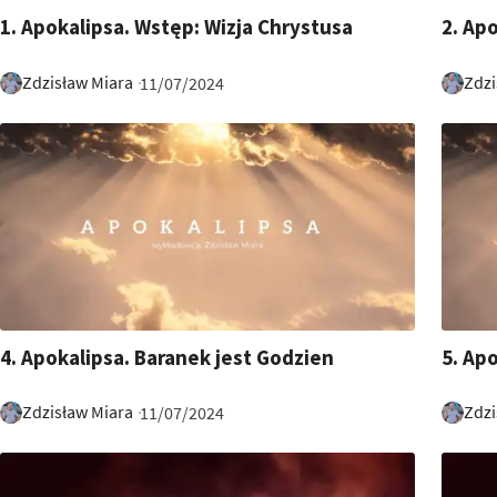
55:44
1:20:4
1. Apokalipsa. Wstęp: Wizja Chrystusa
2. Ap
Zdzisław Miara
Zdzi
11/07/2024
10:26
15:08
4. Apokalipsa. Baranek jest Godzien
5. Ap
Zdzisław Miara
Zdzi
11/07/2024