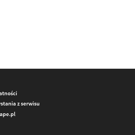
atności
stania z serwisu
ape.pl