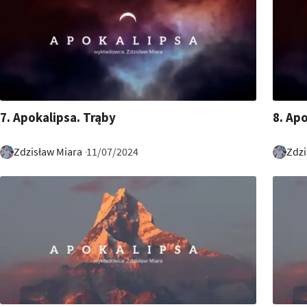
33:09
14:22
7. Apokalipsa. Trąby
8. Ap
Zdzisław Miara
Zdzi
11/07/2024