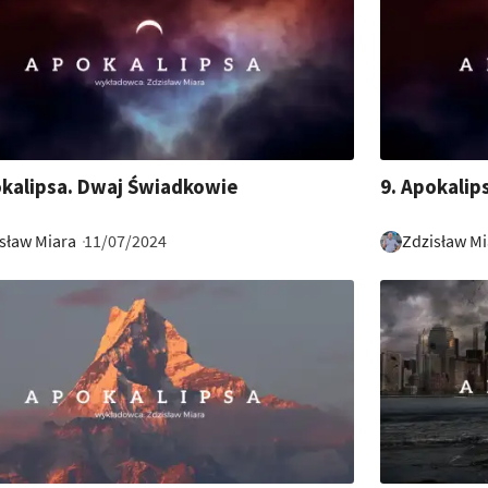
53:46
okalipsa. Dwaj Świadkowie
9. Apokalip
sław Miara
Zdzisław Mi
11/07/2024