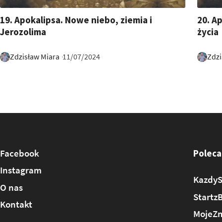
28:58
34:22
19. Apokalipsa. Nowe niebo, ziemia i
20. A
Jerozolima
życia
Zdzisław Miara
Zdzi
11/07/2024
Facebook
Poleca
Instagram
KazdyS
O nas
Startz
Kontakt
MojeZm