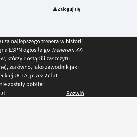
Zaloguj się
 za najlepszego trenera w historii
yjna ESPN ogłosiła go
Trenerem XX-
ów, którzy dostąpili zaszczytu
me), zarówno, jako zawodnik jak i
ckiej UCLA, przez 27 lat
nie zostały pobite:
lat
Rozwiń
zji.
ooden’a wynosi 667 przy 161