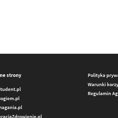
ne strony
Polityka pryw
Warunki korzy
tudent.pl
Regulamin Ag
Bogiem.pl
agania.pl
racjaZdrowienie.pl