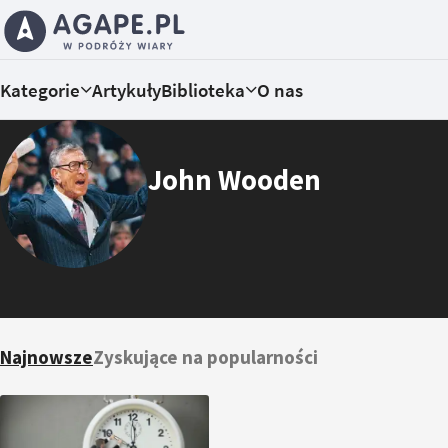
Kategorie
Artykuły
Biblioteka
O nas
John Wooden
Najnowsze
Zyskujące na popularności