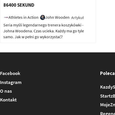
86400 SEKUND
Athletes in Action
John Wooden
Artykuł
Seria myśli legendarnego trenera koszykówki -
Johna Woodena. Czas ucieka. Każdy ma go tyle
samo. Jak w pełni go wykorzystać?
Facebook
Poleca
Instagram
KazdyS
O nas
Startz
Kontakt
MojeZm
Regene