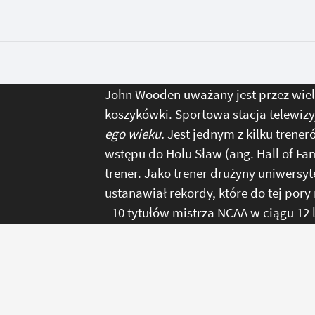
John Wooden uważany jest przez wielu
koszykówki. Sportowa stacja telewiz
ego wieku.
Jest jednym z kilku trener
wstępu do Holu Sław (ang. Hall of Fa
trener. Jako trener drużyny uniwersyte
ustanawiał rekordy, które do tej pory 
- 10 tytułów mistrza NCAA w ciągu 12 
- 7 tytułów NCAA pod rząd
- 88 zwycięstw pod rząd
- 4 sezony bez porażki
- 8 sezonów bez porażki w swojej dywi
Ogólna ilość zwycięstw w karierze W