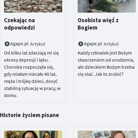
Czekając na
Osobista więź z
odpowiedzi
Bogiem
Agape.pl
Agape.pl
Artykuł
Artykuł
Od kilku lat zdarzają mi się
Każdy człowiek jest Bożym
okresy depresji i lęku.
stworzeniem od urodzenia,
Choroba rozpoczęła się,
ale dzieckiem Bożym trzeba
gdy miałam niecałe 40 lat,
się stać. Jak to zrobić?
męża i trójkę dzieci, dosyć
stabilną sytuację w pracy, w
domu.
Historie życiem pisane