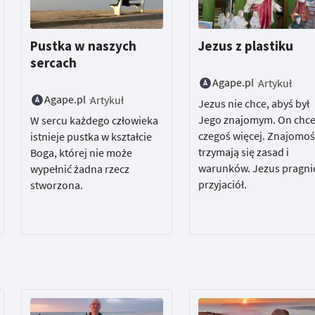
Pustka w naszych
Jezus z plastiku
sercach
Agape.pl
Artykuł
Agape.pl
Artykuł
Jezus nie chce, abyś był
Jego znajomym. On chc
W sercu każdego człowieka
czegoś więcej. Znajomoś
istnieje pustka w kształcie
trzymają się zasad i
Boga, której nie może
warunków. Jezus pragni
wypełnić żadna rzecz
przyjaciół.
stworzona.