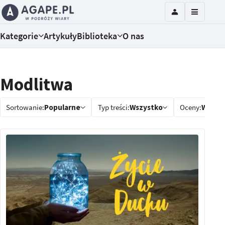
Kategorie
Artykuły
Biblioteka
O nas
Modlitwa
Sortowanie:
Popularne
Typ treści:
Wszystko
Oceny:
Wszys