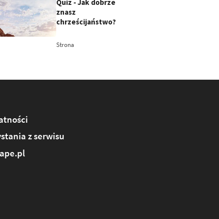
Quiz - Jak dobrze
znasz
chrześcijaństwo?
Strona
atności
stania z serwisu
ape.pl