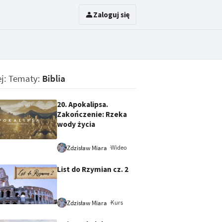
Zaloguj się
j: Tematy:
Biblia
20. Apokalipsa.
Zakończenie: Rzeka
wody życia
Wideo
Zdzisław Miara
List do Rzymian cz. 2
Kurs
Zdzisław Miara