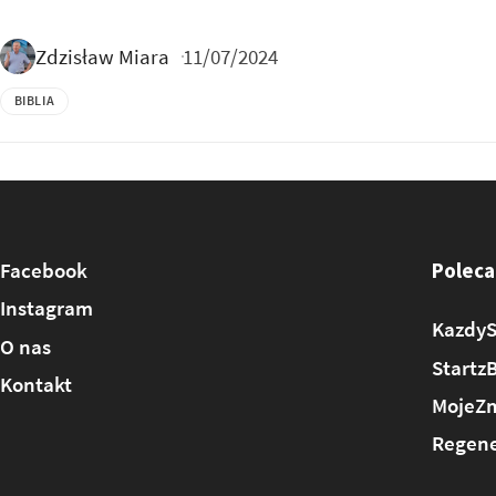
Zdzisław Miara
11/07/2024
BIBLIA
Facebook
Poleca
Instagram
KazdyS
O nas
Startz
Kontakt
MojeZm
Regene