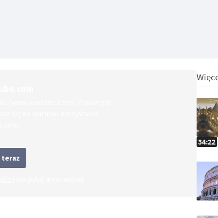
Więce
Tube.com
isu (www.youtube.com). Pokazując
asz się na
warunki korzystania
e.com.
34:22
 teraz
okie
i nie pytaj mnie więcej