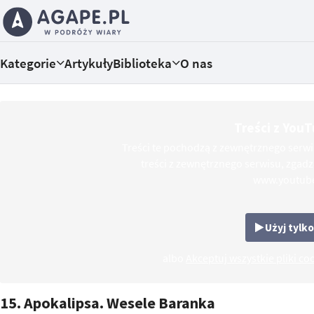
Kategorie
Artykuły
Biblioteka
O nas
Treści z You
Treści te pochodzą z zewnętrznego serw
treści z zewnętrznego serwisu, zgadz
www.youtub
Użyj tylko
albo
Akceptuj wszystkie pliki co
15. Apokalipsa. Wesele Baranka