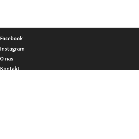
Facebook
Instagram
O nas
Kontakt
Polecane strony
KazdyStudent.pl
StartzBogiem.pl
MojeZmagania.pl
RegeneracjaZdrowienie.pl
Polityka prywatności