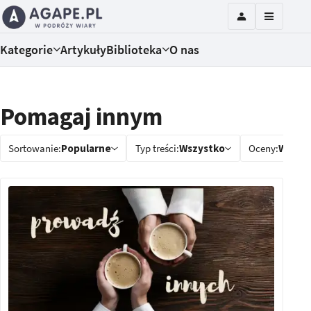
Kategorie
Artykuły
Biblioteka
O nas
Pomagaj innym
Sortowanie:
Popularne
Typ treści:
Wszystko
Oceny:
Wszys