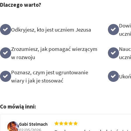
Dlaczego warto?
Dowie
Odkryjesz, kto jest uczniem Jezusa
uczn
Zrozumiesz, jak pomagać wierzącym
Naucz
w rozwoju
uczn
Poznasz, czym jest ugruntowanie
Ukoń
wiary i jak je stosować
Co mówią inni:
Gabi Stelmach
02/05/2026