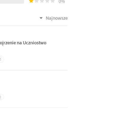
0%
Najnowsze
ojrzenie na Uczniostwo
E
E