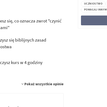
UCZNIOSTWO
POMAGAJ INNYM
sz się, co oznacza zwrot "czynić
iami"
ysz się biblijnych zasad
iostwa
czysz kurs w 4 godziny
Pokaż wszystkie opinie