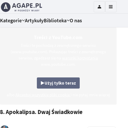
Kategorie
Artykuły
Biblioteka
O nas
Treści z YouTube.com
Treści te pochodzą z zewnętrznego serwisu
(www.youtube.com). Pokazując treści z zewnętrznego
serwisu, zgadzasz się na
warunki korzystania
www.youtube.com.
Użyj tylko teraz
albo
Akceptuj wszystkie pliki cookie
i nie pytaj mnie więcej
8. Apokalipsa. Dwaj Świadkowie