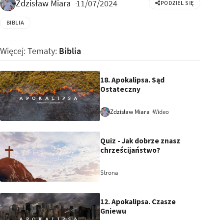
Zdzisław Miara
11/07/2024
PODZIEL SIĘ
BIBLIA
Więcej: Tematy:
Biblia
18. Apokalipsa. Sąd
Ostateczny
Wideo
Zdzisław Miara
12:35
Quiz - Jak dobrze znasz
chrześcijaństwo?
Strona
12. Apokalipsa. Czasze
Gniewu