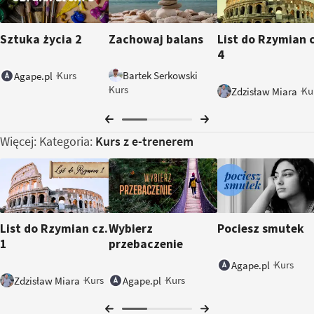
Sztuka życia 2
Zachowaj balans
List do Rzymian c
4
Bartek Serkowski
Kurs
Agape.pl
Kurs
Ku
Zdzisław Miara
Więcej: Kategoria:
Kurs z e-trenerem
List do Rzymian cz.
Wybierz
Pociesz smutek
1
przebaczenie
Kurs
Agape.pl
Kurs
Kurs
Zdzisław Miara
Agape.pl