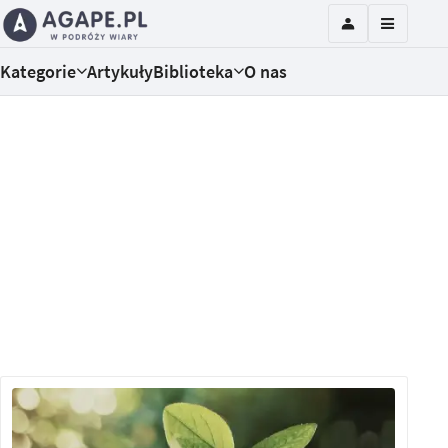
Kategorie
Artykuły
Biblioteka
O nas
Zapuść korzenie w Chrystusa!
Rozwój rośliny ma wiele wspólnego z duchowym
wzrostem. Czego potrzebuje chrześcijanin, aby
stać się dojrzałym i przynosić owoce?
Zapraszamy na bezpłatny kurs z e-trenerem!