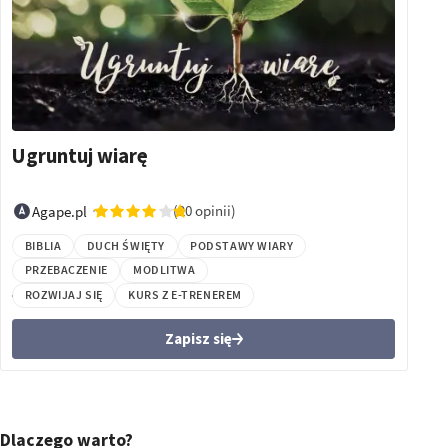
Ugruntuj wiarę
(20 opinii)
Agape.pl
BIBLIA
DUCH ŚWIĘTY
PODSTAWY WIARY
PRZEBACZENIE
MODLITWA
ROZWIJAJ SIĘ
KURS Z E-TRENEREM
Zapisz się
Dlaczego warto?