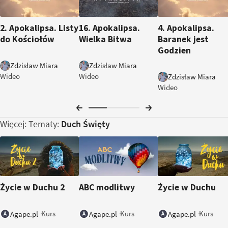
1:20:49
7:26
10:26
2. Apokalipsa. Listy
16. Apokalipsa.
4. Apokalipsa.
do Kościołów
Wielka Bitwa
Baranek jest
Godzien
Zdzisław Miara
Zdzisław Miara
Wideo
Wideo
Zdzisław Miara
Wideo
Więcej: Tematy:
Duch Święty
Życie w Duchu 2
ABC modlitwy
Życie w Duchu
Kurs
Kurs
Kurs
Agape.pl
Agape.pl
Agape.pl