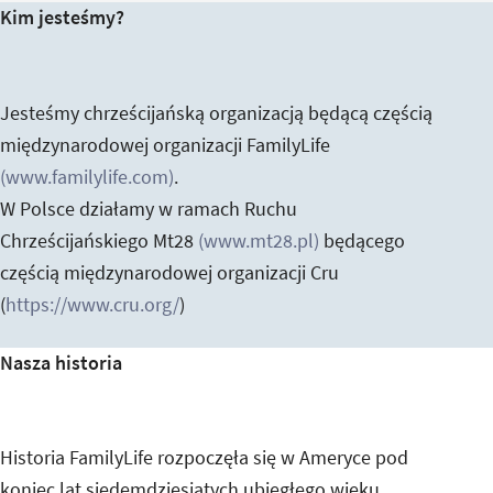
Pragniemy inspirować poprzez praktyczne, biblijne
Kim jesteśmy?
zasady oraz przykłady z życia.
Jesteśmy chrześcijańską organizacją będącą częścią
międzynarodowej organizacji FamilyLife
(www.familylife.com)
.
W Polsce działamy w ramach Ruchu
Chrześcijańskiego Mt28
(www.mt28.pl)
będącego
częścią międzynarodowej organizacji Cru
(
https://www.cru.org/
)
Nasza historia
Historia FamilyLife rozpoczęła się w Ameryce pod
koniec lat siedemdziesiątych ubiegłego wieku.