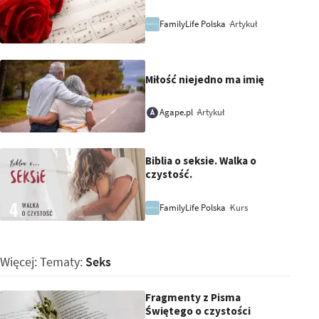
Artykuł
FamilyLife Polska
Miłość niejedno ma imię
Artykuł
Agape.pl
Biblia o seksie. Walka o
czystość.
Kurs
FamilyLife Polska
Więcej: Tematy:
Seks
Fragmenty z Pisma
Świętego o czystości