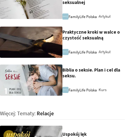
seksualnej
Artykuł
FamilyLife Polska
Praktyczne kroki w walce o
czystość seksualną
Artykuł
FamilyLife Polska
Biblia o seksie. Plan i cel dla
seksu.
Kurs
FamilyLife Polska
Więcej: Tematy:
Relacje
Uspokój lęk