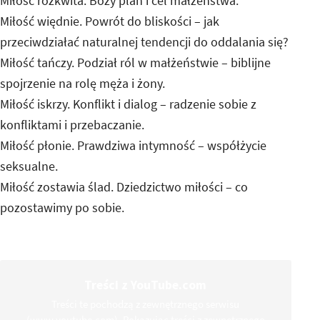
Miłość rozkwita. Boży plan i cel małżeństwa.
Miłość więdnie. Powrót do bliskości – jak
przeciwdziałać naturalnej tendencji do oddalania się?
Miłość tańczy. Podział ról w małżeństwie – biblijne
spojrzenie na rolę męża i żony.
Miłość iskrzy. Konflikt i dialog – radzenie sobie z
konfliktami i przebaczanie.
Miłość płonie. Prawdziwa intymność – współżycie
seksualne.
Miłość zostawia ślad. Dziedzictwo miłości – co
pozostawimy po sobie.
Treści z YouTube.com
Treści te pochodzą z zewnętrznego serwisu
(www.youtube.com). Pokazując treści z zewnętrznego