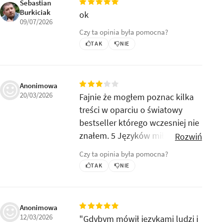
Sebastian
Burkiciak
ok
09/07/2026
Czy ta opinia była pomocna?
TAK
NIE
Anonimowa
20/03/2026
Fajnie że mogłem poznac kilka
treści w oparciu o światowy
bestseller którego wczesniej nie
znałem. 5 Języków miłości jest
Rozwiń
mi doskonale znane w praktyce,
Czy ta opinia była pomocna?
nie tylko w teorii - było to dla
TAK
NIE
mnie odświeżenie kilku
rzeczy
Anonimowa
12/03/2026
"Gdybym mówił językami ludzi i