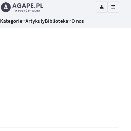
Kategorie
Artykuły
Biblioteka
O nas
Mowa miłości w praktyce
Każdy z nas mówi KOCHAM CIĘ w inny sposób. W
krótkim kursie (bez e-trenera) dowiesz się, jak
powiedzieć innym, że ci na nich zależy w ich
języku. Odkryjesz też, jak ktoś może tobie
okazać miłość. Treść dotyczy osób w związkach i
każdego, kto chce poprawić swoje relacje.