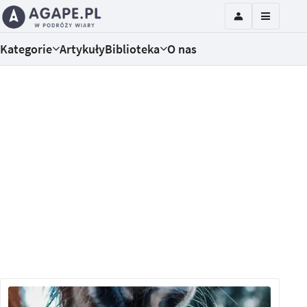
Kategorie
Artykuły
Biblioteka
O nas
Panuj nad słowami
W krótkim kursie (bez e-trenera) odkryjesz, co
Biblia mówi o mowie. Zobaczysz, jakie
konsekwencje przynoszą wrażliwe i raniące
słowa. Będziesz miał okazję nauczyć się kontroli
tego, co wychodzi z twoich ust.