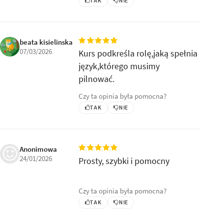
TAK
NIE
beata kisielinska
07/03/2026
Kurs podkreśla rolę,jaką spełnia
język,którego musimy
pilnować.
Czy ta opinia była pomocna?
TAK
NIE
Anonimowa
24/01/2026
Prosty, szybki i pomocny
Czy ta opinia była pomocna?
TAK
NIE