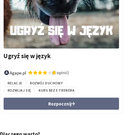
Ugryź się w język
(5 opinii)
Agape.pl
RELACJE
ROZWÓJ DUCHOWY
ROZWIJAJ SIĘ
KURS BEZ E-TRENERA
Rozpocznij
Dlaczego warto?