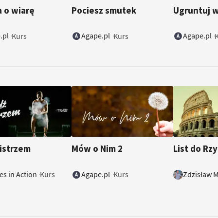
a o wiarę
Pociesz smutek
Ugruntuj 
.pl
Agape.pl
Agape.pl
Kurs
Kurs
istrzem
Mów o Nim 2
List do Rz
es in Action
Agape.pl
Zdzisław M
Kurs
Kurs