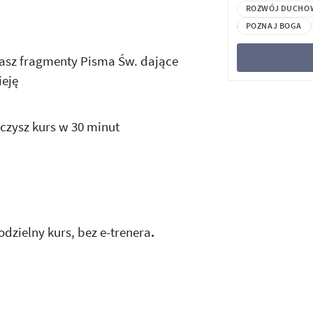
ROZWÓJ DUCHO
POZNAJ BOGA
asz fragmenty Pisma Św. dające
ieję
czysz kurs w 30 minut
odzielny kurs, bez e-trenera
.