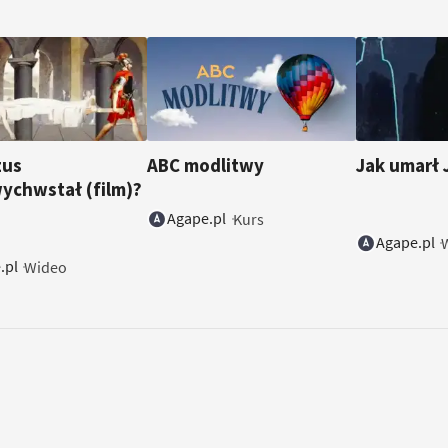
zus
ABC modlitwy
Jak umarł 
ychwstał (film)?
Agape.pl
Kurs
Agape.pl
.pl
Wideo