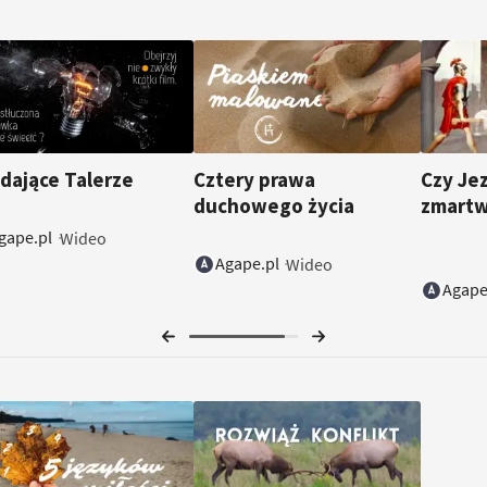
dające Talerze
Cztery prawa
Czy Je
duchowego życia
zmartw
gape.pl
Wideo
Agape.pl
Wideo
Agape