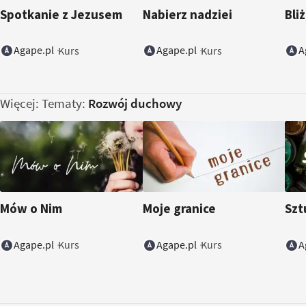
Spotkanie z Jezusem
Nabierz nadziei
Bli
Agape.pl
Agape.pl
A
Kurs
Kurs
Więcej: Tematy:
Rozwój duchowy
Mów o Nim
Moje granice
Szt
Agape.pl
Agape.pl
A
Kurs
Kurs