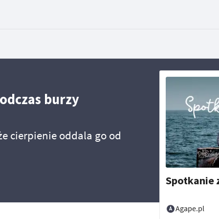
podczas burzy
 że cierpienie oddala go od
Spotkanie 
Agape.pl