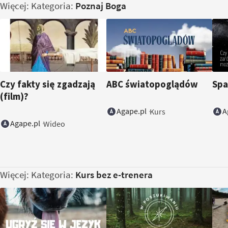
Więcej: Kategoria:
Poznaj Boga
Czy fakty się zgadzają
ABC światopoglądów
Spa
(film)?
Agape.pl
A
Kurs
Agape.pl
Wideo
Więcej: Kategoria:
Kurs bez e-trenera