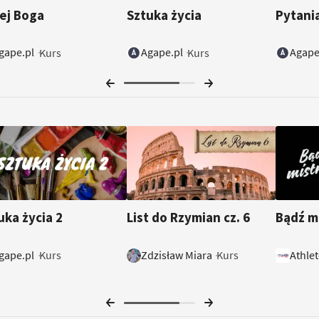
żej Boga
Sztuka życia
Pytani
gape.pl
Agape.pl
Agape
Kurs
Kurs
uka życia 2
List do Rzymian cz. 6
Bądź m
gape.pl
Zdzisław Miara
Athlet
Kurs
Kurs