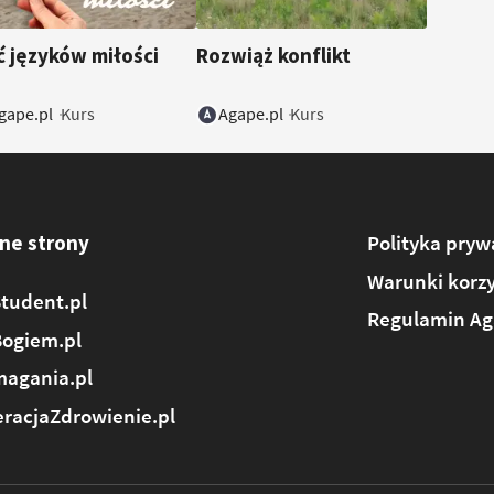
ć języków miłości
Rozwiąż konflikt
gape.pl
Agape.pl
Kurs
Kurs
ne strony
Polityka pryw
Warunki korzy
tudent.pl
Regulamin Ag
Bogiem.pl
agania.pl
racjaZdrowienie.pl