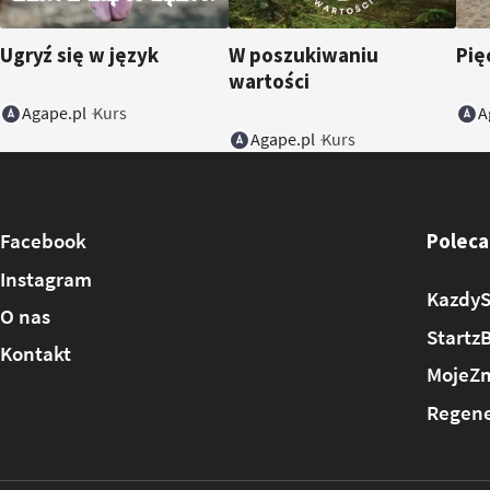
Ugryź się w język
W poszukiwaniu
Pię
wartości
Agape.pl
A
Kurs
Agape.pl
Kurs
Facebook
Poleca
Instagram
KazdyS
O nas
Startz
Kontakt
MojeZm
Regene