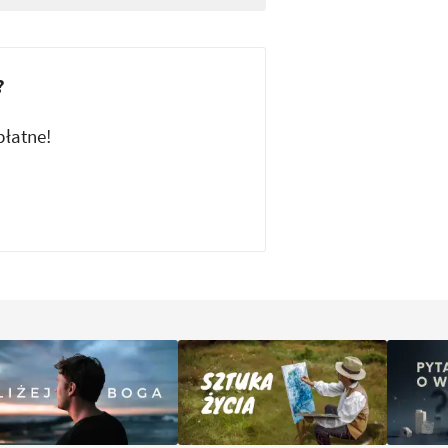
?
płatne!