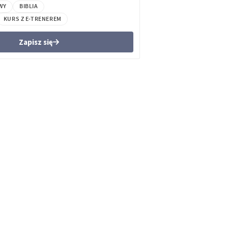
WY
BIBLIA
KURS Z E-TRENEREM
Zapisz się