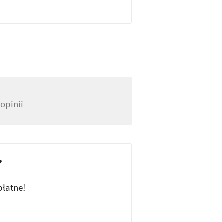
opinii
?
płatne!