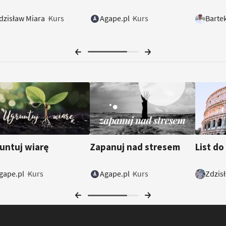
dzisław Miara
Agape.pl
Barte
Kurs
Kurs
untuj wiarę
Zapanuj nad stresem
List do
gape.pl
Agape.pl
Zdzis
Kurs
Kurs