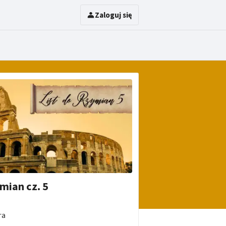
Zaloguj się
mian cz. 5
ra