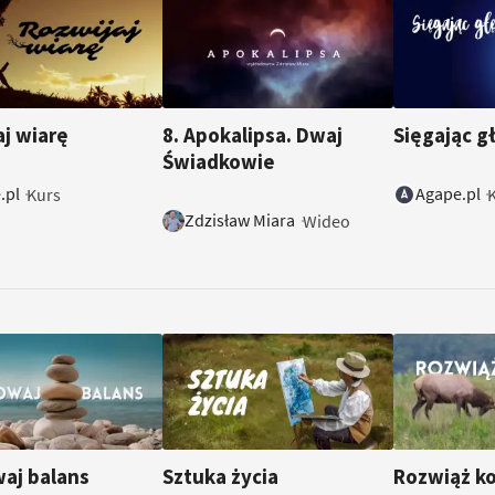
14:22
aj wiarę
8. Apokalipsa. Dwaj
Sięgając g
Świadkowie
.pl
Agape.pl
Kurs
Zdzisław Miara
Wideo
aj balans
Sztuka życia
Rozwiąż ko