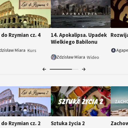
15:32
t do Rzymian cz. 4
14. Apokalipsa. Upadek
Rozwij
Wielkiego Babilonu
dzisław Miara
Agape
Kurs
Zdzisław Miara
Wideo
t do Rzymian cz. 2
Sztuka życia 2
Zachow