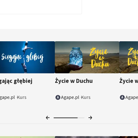
gając głębiej
Życie w Duchu
Życie 
gape.pl
Agape.pl
Agape
Kurs
Kurs