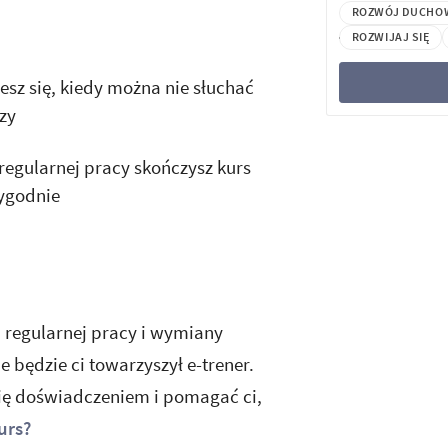
ROZWÓJ DUCHO
ROZWIJAJ SIĘ
sz się, kiedy można nie słuchać
zy
regularnej pracy skończysz kurs
tygodnie
 regularnej pracy i wymiany
e będzie ci towarzyszył e-trener.
 się doświadczeniem i pomagać ci,
urs?