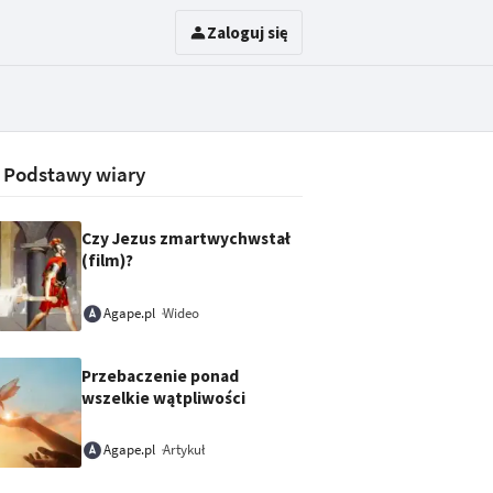
Zaloguj się
:
Podstawy wiary
Czy Jezus zmartwychwstał
(film)?
Wideo
Agape.pl
Przebaczenie ponad
wszelkie wątpliwości
Artykuł
Agape.pl