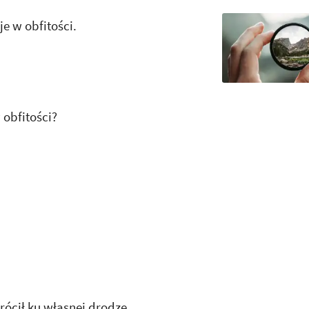
je w obfitości.
 obfitości?
rócił ku własnej drodze.