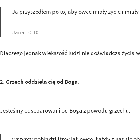
Ja przyszedłem po to, aby owce miały życie i miały 
Jana 10,10
Dlaczego jednak większość ludzi nie doświadcza życia w
2. Grzech oddziela cię od Boga.
Jesteśmy odseparowani od Boga z powodu grzechu:
Wszyscy pobłądziliśmy jak owce, każdy z nas się ob