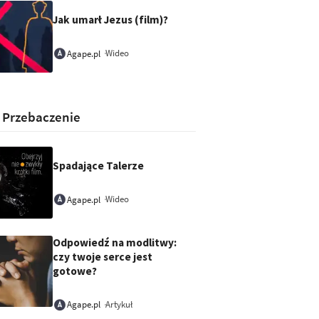
Jak umarł Jezus (film)?
Wideo
Agape.pl
:
Przebaczenie
Spadające Talerze
Wideo
Agape.pl
Odpowiedź na modlitwy:
czy twoje serce jest
gotowe?
Artykuł
Agape.pl