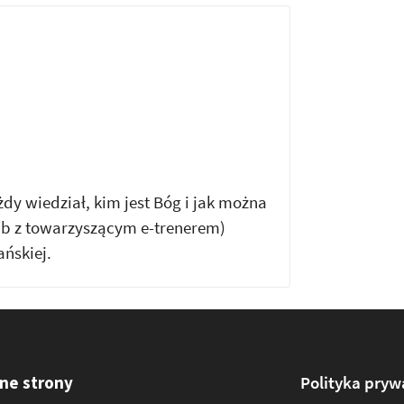
y wiedział, kim jest Bóg i jak można
ub z towarzyszącym e-trenerem)
ańskiej.
ne strony
Polityka pryw