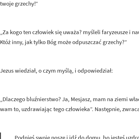
twoje grzechy!”
„Za kogo ten człowiek się uważa? myśleli faryzeusze i na
Któż inny, jak tylko Bóg może odpuszczać grzechy?”
Jezus wiedział, o czym myślą, i odpowiedział:
„Dlaczego bluźnierstwo? Ja, Mesjasz, mam na ziemi w
wam to, uzdrawiając tego człowieka”. Następnie, zwraca
„Podnieś swoje nosze i idź do domu, bo jesteś uzdr