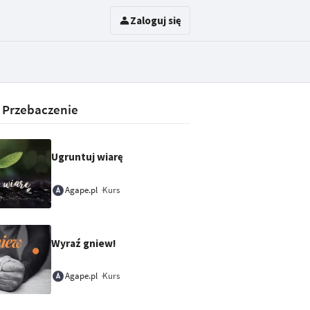
Zaloguj się
:
Przebaczenie
Ugruntuj wiarę
Kurs
Agape.pl
Wyraź gniew!
Kurs
Agape.pl