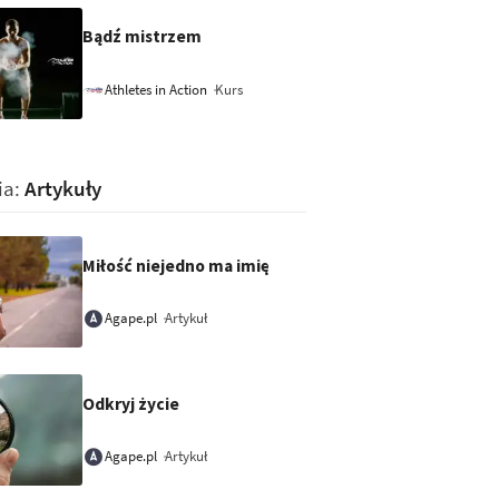
Bądź mistrzem
Kurs
Athletes in Action
ia:
Artykuły
Miłość niejedno ma imię
Artykuł
Agape.pl
Odkryj życie
Artykuł
Agape.pl