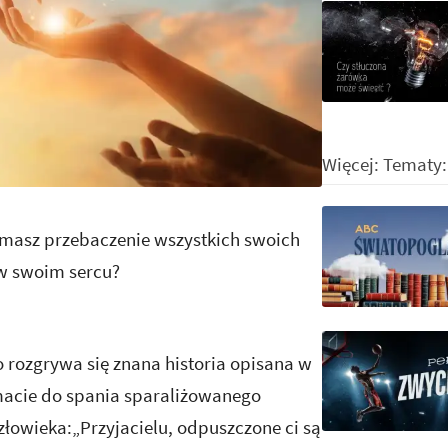
Więcej: Tematy
e masz przebaczenie wszystkich swoich
 w swoim sercu?
o rozgrywa się znana historia opisana w
 macie do spania sparaliżowanego
złowieka:„Przyjacielu, odpuszczone ci są