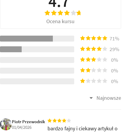
4.7
Ocena kursu
71%
29%
0%
0%
0%
Najnowsze
Piotr Przewodnik
01/04/2026
bardzo fajny i ciekawy artykuł o