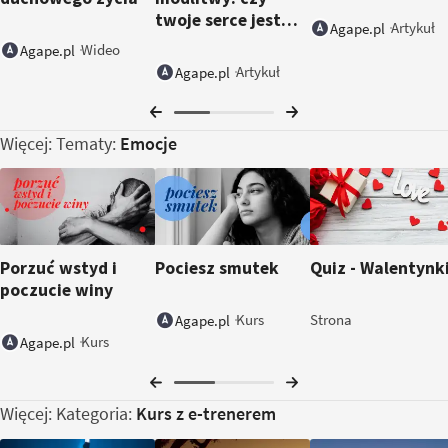
twoje serce jest
Artykuł
Agape.pl
gotowe?
Wideo
Agape.pl
Artykuł
Agape.pl
Więcej: Tematy:
Emocje
Porzuć wstyd i
Pociesz smutek
Quiz - Walentynk
poczucie winy
Kurs
Strona
Agape.pl
Kurs
Agape.pl
Więcej: Kategoria:
Kurs z e-trenerem