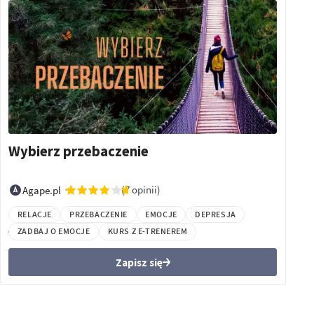
Wybierz przebaczenie
(7 opinii)
Agape.pl
RELACJE
PRZEBACZENIE
EMOCJE
DEPRESJA
ZADBAJ O EMOCJE
KURS Z E-TRENEREM
Zapisz się