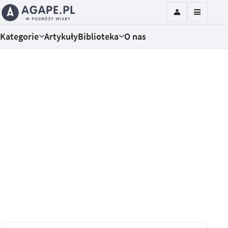
Kategorie
Artykuły
Biblioteka
O nas
To twoja decyzja
Przebaczenia potrzebuje ten, kto doświadczył
krzywdy lub chce uwolnić się od własnych
błędów. To kurs dla tych, którzy odczuwają
ciężar urazy i chcą odzyskać równowagę
emocjonalną. Zapraszamy na bezpłatny kurs z e-
trenerem!