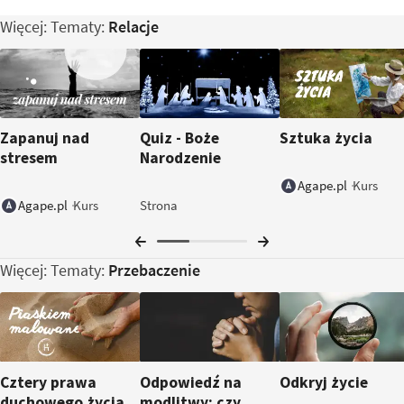
Więcej: Tematy:
Relacje
Zapanuj nad
Quiz - Boże
Sztuka życia
stresem
Narodzenie
Kurs
Agape.pl
Kurs
Strona
Agape.pl
Więcej: Tematy:
Przebaczenie
Cztery prawa
Odpowiedź na
Odkryj życie
duchowego życia
modlitwy: czy