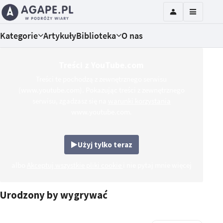
Kategorie
Artykuły
Biblioteka
O nas
Treści z YouTube.com
Treści te pochodzą z zewnętrznego serwisu
(www.youtube.com). Pokazując treści z zewnętrznego
serwisu, zgadzasz się na
warunki korzystania
www.youtube.com.
Użyj tylko teraz
albo
Akceptuj wszystkie pliki cookie
i nie pytaj mnie więcej
Urodzony by wygrywać