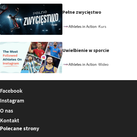
Pełne zwycięstwo
Kurs
Athletes in Action
Uwielbienie w sporcie
Wideo
Athletes in Action
Facebook
Instagram
O nas
Kontakt
Polecane strony