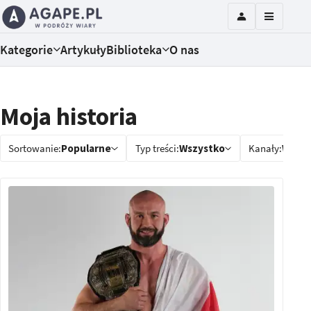
Kategorie
Artykuły
Biblioteka
O nas
Moja historia
Sortowanie:
Popularne
Typ treści:
Wszystko
Kanały:
Wszys